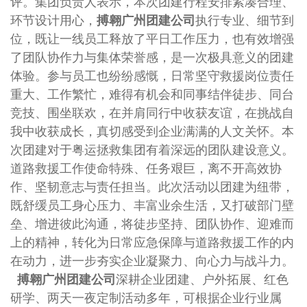
评。集团负责人表示，本次团建行程安排紧凑合理、
环节设计用心，
搏翱广州团建公司
执行专业、细节到
位，既让一线员工释放了平日工作压力，也有效增强
了团队协作力与集体荣誉感，是一次极具意义的团建
体验。参与员工也纷纷感慨，日常坚守救援岗位责任
重大、工作繁忙，难得有机会和同事结伴徒步、同台
竞技、围坐联欢，在并肩同行中收获友谊，在挑战自
我中收获成长，真切感受到企业满满的人文关怀。
本
次团建对于粤运拯救集团有着深远的团队建设意义。
道路救援工作使命特殊、任务艰巨，离不开高效协
作、坚韧意志与责任担当。此次活动以团建为纽带，
既舒缓员工身心压力、丰富业余生活，又打破部门壁
垒、增进彼此沟通，将徒步坚持、团队协作、迎难而
上的精神，转化为日常应急保障与道路救援工作的内
在动力，进一步夯实企业凝聚力、向心力与战斗力。
搏翱广州团建公司
深耕企业团建、户外拓展、红色
研学、两天一夜定制活动多年，可根据企业行业属