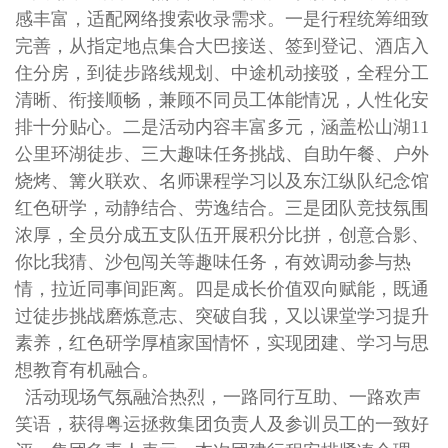
感丰富，适配网络搜索收录需求。一是行程统筹细致
完善，从指定地点集合大巴接送、签到登记、酒店入
住分房，到徒步路线规划、中途机动接驳，全程分工
清晰、衔接顺畅，兼顾不同员工体能情况，人性化安
排十分贴心。二是活动内容丰富多元，涵盖松山湖11
公里环湖徒步、三大趣味任务挑战、自助午餐、户外
烧烤、篝火联欢、名师课程学习以及东江纵队纪念馆
红色研学，动静结合、劳逸结合。三是团队竞技氛围
浓厚，全员分成五支队伍开展积分比拼，创意合影、
你比我猜、沙包闯关等趣味任务，有效调动参与热
情，拉近同事间距离。四是成长价值双向赋能，既通
过徒步挑战磨炼意志、突破自我，又以课堂学习提升
素养，红色研学厚植家国情怀，实现团建、学习与思
想教育有机融合。
活动现场气氛融洽热烈，一路同行互助、一路欢声
笑语，获得粤运拯救集团负责人及参训员工的一致好