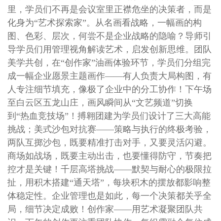
里，学员们不再是会议室里正襟危坐的决策者，而是
化身为“艺术探索家”。从名画看战略，一幅画的构
图、色彩、层次，何尝不是企业战略的隐喻？导师引
导学员们用管理视角解读艺术，启发创新思维。团队
美学共创，在“创作家”油画体验环节，学员们分组完
成一幅企业愿景主题画作——有人负责大局构图，有
人专注细节填充，像极了企业中的分工协作！
下午场
至白云区五龙山庄，画风瞬间从“文艺频道”切换
到“热血竞技场”！搏翱团建为学员们设计了三大高能
挑战；美式沙包对抗赛——策略与执行的终极考验，
两队互掷沙包，既要精准打击对手，又要灵活闪避。
商场如战场，既要主动出击，也要懂得防守，节奏把
控才是关键！千层高塔挑战——默契与耐心的极限拉
扯，用积木搭建“通天塔”，每块积木的摆放都影响整
体稳定性。企业管理也是如此，每一个决策都关乎全
局，细节决定成败！
创作家——用艺术凝聚团队共