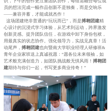
识，下午的创作更注重团队协作，每组需融合每位成
员的想法完成一幅作品创新不是独奏，而是交响乐
——兼容并蓄，才能成就杰作！
这场团建绝非普通的“玩玩而已”，而是
搏翱团建
精
心设计的沉浸式学习体验，从艺术到运动，跨界激发
创新灵感。提升团队信任，在游戏中卸下身份包袱，
用最真实的状态协作。
强化领导力，实战见真章！活
动尾声，
搏翱团建
也向暨南大学职业经理人研修班&
青年企业家班送上真诚祝愿：“愿各位未来领袖，如
艺术般充满创造力，如团队挑战般无惧风雨！
搏翱团
建
期待与你们一起，书写更多商业传奇！”